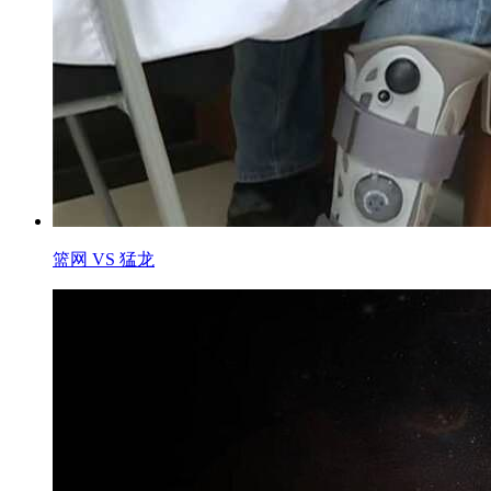
篮网 VS 猛龙