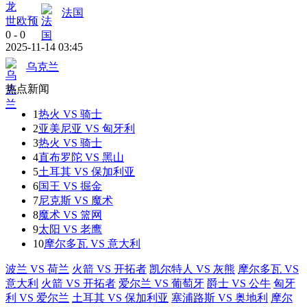
法国
世欧预
0
-
0
2025-11-14 03:45
乌克兰
热点新闻
1
热火 VS 骑士
2
亚美尼亚 VS 匈牙利
3
热火 VS 骑士
4
直布罗陀 VS 黑山
5
土耳其 VS 保加利亚
6
国王 VS 掘金
7
尼克斯 VS 魔术
8
魔术 VS 篮网
9
太阳 VS 老鹰
10
摩尔多瓦 VS 意大利
波兰 VS 荷兰
火箭 VS 开拓者
凯尔特人 VS 灰熊
摩尔多瓦 VS
意大利
火箭 VS 开拓者
爱尔兰 VS 葡萄牙
爵士 VS 公牛
匈牙
利 VS 爱尔兰
土耳其 VS 保加利亚
塞浦路斯 VS 奥地利
摩尔