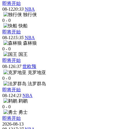
即将开始
08-12
20:33
NBA
独行侠
0
-
0
快船
即将开始
08-12
15:35
NBA
森林狼
0
-
0
国王
即将开始
08-12
6:37
世欧预
克罗地亚
0
-
0
法罗群岛
即将开始
08-12
4:23
NBA
鹈鹕
0
-
0
勇士
即将开始
2026-08-13