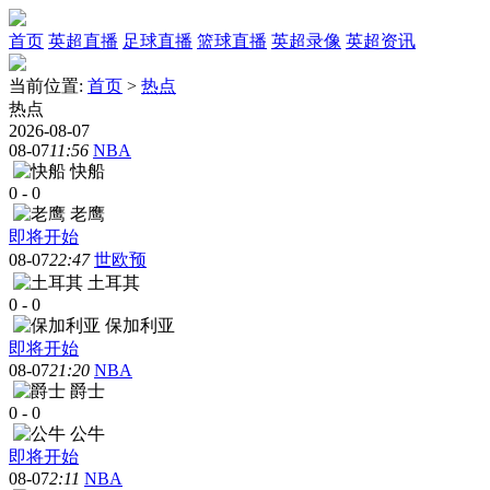
首页
英超直播
足球直播
篮球直播
英超录像
英超资讯
当前位置:
首页
>
热点
热点
2026-08-07
08-07
11:56
NBA
快船
0
-
0
老鹰
即将开始
08-07
22:47
世欧预
土耳其
0
-
0
保加利亚
即将开始
08-07
21:20
NBA
爵士
0
-
0
公牛
即将开始
08-07
2:11
NBA