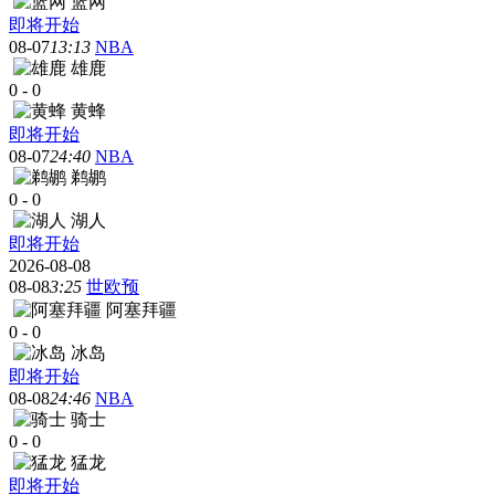
篮网
即将开始
08-07
13:13
NBA
雄鹿
0
-
0
黄蜂
即将开始
08-07
24:40
NBA
鹈鹕
0
-
0
湖人
即将开始
2026-08-08
08-08
3:25
世欧预
阿塞拜疆
0
-
0
冰岛
即将开始
08-08
24:46
NBA
骑士
0
-
0
猛龙
即将开始