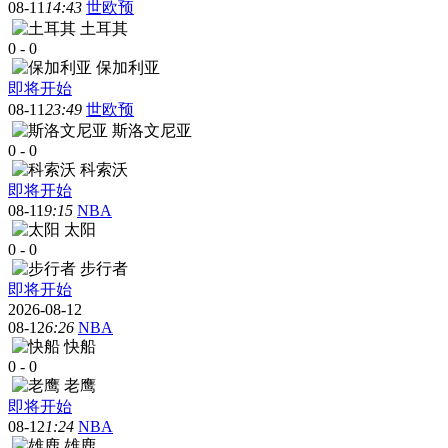
08-11
14:43
世欧预
土耳其
0
-
0
保加利亚
即将开始
08-11
23:49
世欧预
斯洛文尼亚
0
-
0
科索沃
即将开始
08-11
9:15
NBA
太阳
0
-
0
步行者
即将开始
2026-08-12
08-12
6:26
NBA
快船
0
-
0
老鹰
即将开始
08-12
1:24
NBA
雄鹿