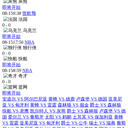
灰熊
即将开始
08-15
9:38
世欧预
法国
0
-
0
乌克兰
即将开始
08-15
17:56
NBA
独行侠
0
-
0
快船
即将开始
08-15
8:59
NBA
奇才
0
-
0
篮网
即将开始
安道尔 VS 阿尔巴尼亚
黄蜂 VS 雄鹿
卢森堡 VS 德国
亚美尼
亚 VS 匈牙利
黄蜂 VS 雷霆
森林狼 VS 掘金
爵士 VS 森林狼
快船 VS 老鹰
凯尔特人 VS 灰熊
爵士 VS 森林狼
卢森堡 VS 德
国
爱尔兰 VS 葡萄牙
太阳 VS 鹈鹕
土耳其 VS 保加利亚
黄蜂
VS 雷霆
亚美尼亚 VS 匈牙利
爵士 VS 公牛
瑞士 VS 瑞典
葡萄