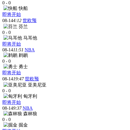
0
-
0
快船
即将开始
08-14
4:12
世欧预
芬兰
0
-
0
马耳他
即将开始
08-14
11:51
NBA
鹈鹕
0
-
0
勇士
即将开始
08-14
19:47
世欧预
亚美尼亚
0
-
0
匈牙利
即将开始
08-14
9:37
NBA
森林狼
0
-
0
掘金