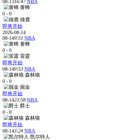
08-13
16:47
NBA
黄蜂
0
-
0
雄鹿
即将开始
2026-08-14
08-14
9:51
NBA
黄蜂
0
-
0
雷霆
即将开始
08-14
9:53
NBA
森林狼
0
-
0
掘金
即将开始
08-14
23:58
NBA
爵士
0
-
0
森林狼
即将开始
08-14
3:24
NBA
凯尔特人