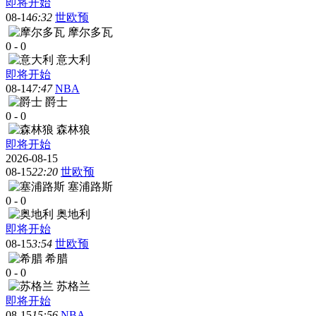
即将开始
08-14
6:32
世欧预
摩尔多瓦
0
-
0
意大利
即将开始
08-14
7:47
NBA
爵士
0
-
0
森林狼
即将开始
2026-08-15
08-15
22:20
世欧预
塞浦路斯
0
-
0
奥地利
即将开始
08-15
3:54
世欧预
希腊
0
-
0
苏格兰
即将开始
08-15
15:56
NBA