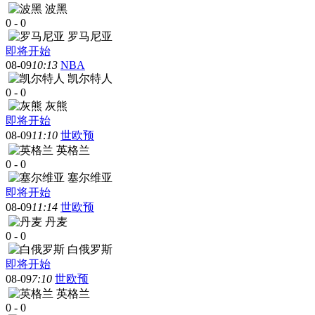
波黑
0
-
0
罗马尼亚
即将开始
08-09
10:13
NBA
凯尔特人
0
-
0
灰熊
即将开始
08-09
11:10
世欧预
英格兰
0
-
0
塞尔维亚
即将开始
08-09
11:14
世欧预
丹麦
0
-
0
白俄罗斯
即将开始
08-09
7:10
世欧预
英格兰
0
-
0