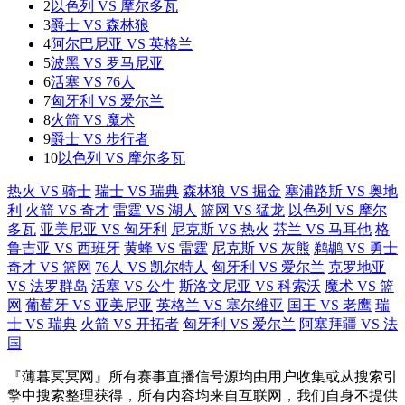
2
以色列 VS 摩尔多瓦
3
爵士 VS 森林狼
4
阿尔巴尼亚 VS 英格兰
5
波黑 VS 罗马尼亚
6
活塞 VS 76人
7
匈牙利 VS 爱尔兰
8
火箭 VS 魔术
9
爵士 VS 步行者
10
以色列 VS 摩尔多瓦
热火 VS 骑士
瑞士 VS 瑞典
森林狼 VS 掘金
塞浦路斯 VS 奥地
利
火箭 VS 奇才
雷霆 VS 湖人
篮网 VS 猛龙
以色列 VS 摩尔
多瓦
亚美尼亚 VS 匈牙利
尼克斯 VS 热火
芬兰 VS 马耳他
格
鲁吉亚 VS 西班牙
黄蜂 VS 雷霆
尼克斯 VS 灰熊
鹈鹕 VS 勇士
奇才 VS 篮网
76人 VS 凯尔特人
匈牙利 VS 爱尔兰
克罗地亚
VS 法罗群岛
活塞 VS 公牛
斯洛文尼亚 VS 科索沃
魔术 VS 篮
网
葡萄牙 VS 亚美尼亚
英格兰 VS 塞尔维亚
国王 VS 老鹰
瑞
士 VS 瑞典
火箭 VS 开拓者
匈牙利 VS 爱尔兰
阿塞拜疆 VS 法
国
『薄暮冥冥网』所有赛事直播信号源均由用户收集或从搜索引
擎中搜索整理获得，所有内容均来自互联网，我们自身不提供