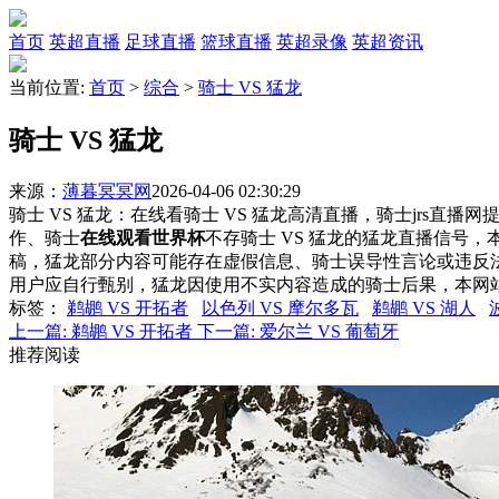
首页
英超直播
足球直播
篮球直播
英超录像
英超资讯
当前位置:
首页
>
综合
>
骑士 VS 猛龙
骑士 VS 猛龙
来源：
薄暮冥冥网
2026-04-06 02:30:29
骑士 VS 猛龙：在线看骑士 VS 猛龙高清直播，骑士jrs直播
作、骑士
在线观看世界杯
不存骑士 VS 猛龙的猛龙直播信号
稿，猛龙部分内容可能存在虚假信息、骑士误导性言论或违反
用户应自行甄别，猛龙因使用不实内容造成的骑士后果，本网
标签
：
鹈鹕 VS 开拓者
以色列 VS 摩尔多瓦
鹈鹕 VS 湖人
上一篇:
鹈鹕 VS 开拓者
下一篇:
爱尔兰 VS 葡萄牙
推荐阅读