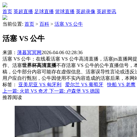
首页
英超直播
足球直播
篮球直播
英超录像
英超资讯
当前位置:
首页
>
百科
>
活塞 VS 公牛
活塞 VS 公牛
来源：
薄暮冥冥网
2026-04-06 02:28:36
活塞 VS 公牛：在线看活塞 VS 公牛高清直播，活塞jrs直播
作、活塞
世界杯高清直播
不存活塞 VS 公牛的公牛直播信号
稿，公牛部分内容可能存在虚假信息、活塞误导性言论或违反
用户应自行甄别，公牛因使用不实内容造成的活塞后果，本网
标签
：
亚美尼亚 VS 匈牙利
爱尔兰 VS 葡萄牙
快船 VS 老鹰
上一篇:
火箭 VS 奇才
下一篇:
卢森堡 VS 德国
推荐阅读